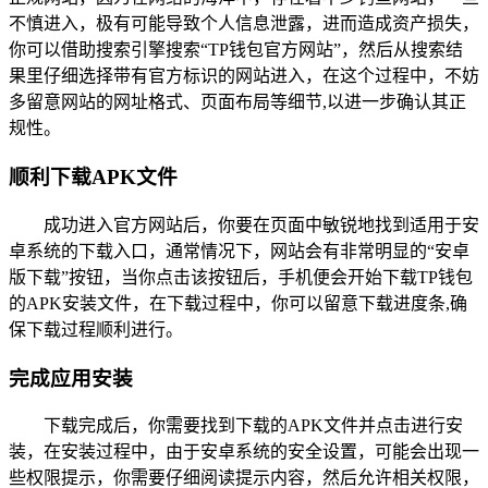
不慎进入，极有可能导致个人信息泄露，进而造成资产损失，
你可以借助搜索引擎搜索“TP钱包官方网站”，然后从搜索结
果里仔细选择带有官方标识的网站进入，在这个过程中，不妨
多留意网站的网址格式、页面布局等细节,以进一步确认其正
规性。
顺利下载APK文件
成功进入官方网站后，你要在页面中敏锐地找到适用于安
卓系统的下载入口，通常情况下，网站会有非常明显的“安卓
版下载”按钮，当你点击该按钮后，手机便会开始下载TP钱包
的APK安装文件，在下载过程中，你可以留意下载进度条,确
保下载过程顺利进行。
完成应用安装
下载完成后，你需要找到下载的APK文件并点击进行安
装，在安装过程中，由于安卓系统的安全设置，可能会出现一
些权限提示，你需要仔细阅读提示内容，然后允许相关权限，