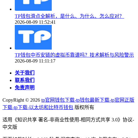
TP钱包滑点全解析，是什么、为什么、怎么应对？
2026-08-09 11:52:41
TP钱包中币安链的虚拟币靠谱吗？技术解析与风险警示
2026-08-09 11:11:17
关于我们
联系我们
免责声明
CopyRight ©
2026
tp官网钱包下载-tp钱包最新下载-tp官网正版
下载-tp下载-以太坊和比特币钱包
版权所有
适用《知识共享 署名-非商业性使用-相同方式共享 3.0》协议-
中文版